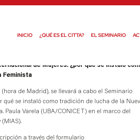
INICIO
¿QUÉ ES EL CITTA?
EL SEMINARIO
AC
nacional de Mujeres: ¿por qué se instaló co
a Feminista
hs (hora de Madrid), se llevará a cabo el Seminario
r qué se instaló como tradición de lucha de la Nue
ra. Paula Varela (UBA/CONICET) en el marco del
 (MIAS).
nscripción a través del formulario