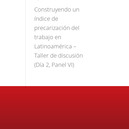
Construyendo un
índice de
precarización del
trabajo en
Latinoamérica –
Taller de discusión
(Día 2, Panel VI)